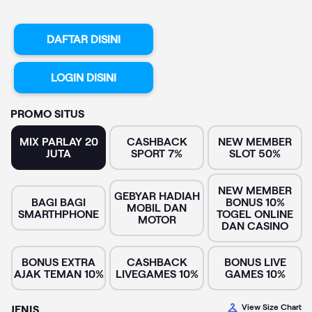
DAFTAR DISINI
LOGIN DISINI
PROMO SITUS
MIX PARLAY 20
CASHBACK
NEW MEMBER
JUTA
SPORT 7%
SLOT 50%
NEW MEMBER
GEBYAR HADIAH
BAGI BAGI
BONUS 10%
MOBIL DAN
SMARTHPHONE
TOGEL ONLINE
MOTOR
DAN CASINO
BONUS EXTRA
CASHBACK
BONUS LIVE
AJAK TEMAN 10%
LIVEGAMES 10%
GAMES 10%
View Size Chart
JENIS