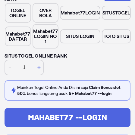
TOGEL
OVER
Mahabet77LOGIN
SITUSTOGEL
ONLINE
BOLA
Mahabet77
Mahabet77
LOGIN NO
SITUS LOGIN
TOTO SITUS
DAFTAR
1
SITUS TOGEL ONLINE RANK
-
+
Mainkan Togel Online Anda Di sini saja
Claim Bonus slot
50%
bonus langsumg asuk
5+ Mahabet77 --login
MAHABET77 --LOGIN